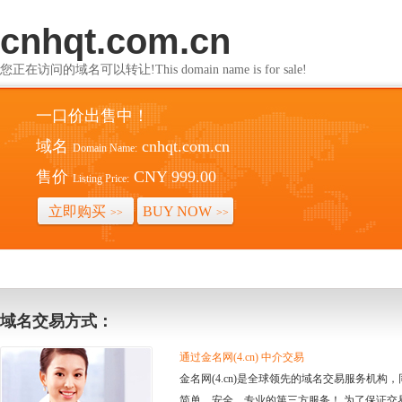
cnhqt.com.cn
您正在访问的域名可以转让!This domain name is for sale!
一口价出售中！
域名
cnhqt.com.cn
Domain Name:
售价
CNY 999.00
Listing Price:
立即购买
BUY NOW
>>
>>
域名交易方式：
通过金名网(4.cn) 中介交易
金名网(4.cn)是全球领先的域名交易服务机
简单、安全、专业的第三方服务！ 为了保证交