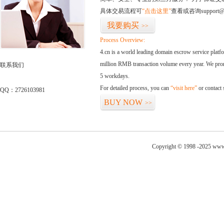
具体交易流程可
“点击这里”
查看或咨询support@
我要购买
>>
Process Overview:
4.cn is a world leading domain escrow service plat
million RMB transaction volume every year. We promi
联系我们
5 workdays.
For detailed process, you can
“visit here”
or contact
QQ：2726103981
BUY NOW
>>
Copyright © 1998 -2025 www.